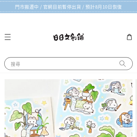
門市搬遷中 / 官網目前暫停出貨 / 預計8月10日恢復
搜尋