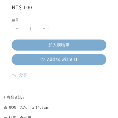
Regular
NT$ 100
price
數量
加入購物車
Add to wishlist
分享
꒰ 商品資訊 ꒱
◍ 規格：7.7cm x 14.5cm
◍ 材質：合成紙