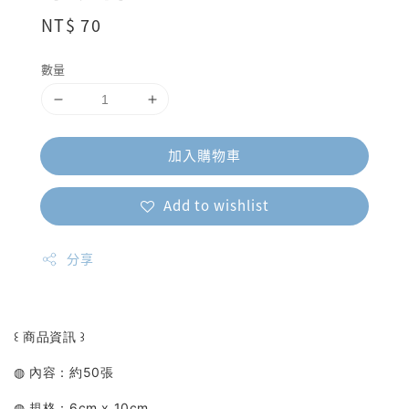
Regular
NT$ 70
price
數量
加入購物車
Add to wishlist
分享
꒰ 商品資訊 ꒱
◍ 內容：約50張
◍ 規格：6cm x 10cm