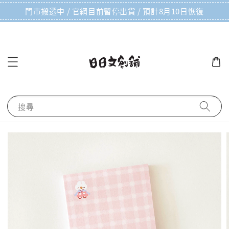
門市搬遷中 / 官網目前暫停出貨 / 預計8月10日恢復
搜尋