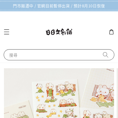
門市搬遷中 / 官網目前暫停出貨 / 預計8月10日恢復
搜尋