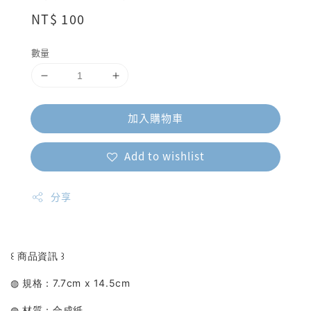
Regular
NT$ 100
price
數量
加入購物車
Add to wishlist
分享
꒰ 商品資訊 ꒱
◍ 規格：7.7cm x 14.5cm
◍ 材質：合成紙