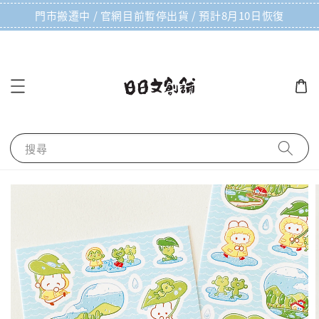
門市搬遷中 / 官網目前暫停出貨 / 預計8月10日恢復
搜尋