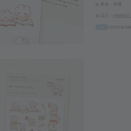
◍ 產地：韓國
◍ 設計：
HWANG
由於拍攝光
注意