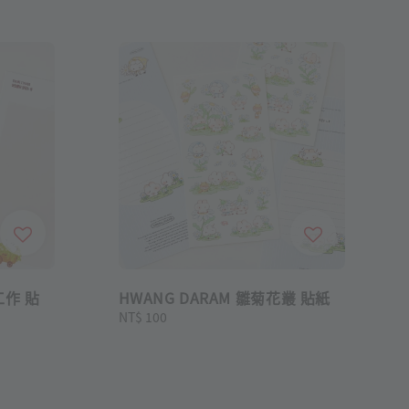
工作 貼
HWANG DARAM 雛菊花叢 貼紙
Regular
NT$ 100
price