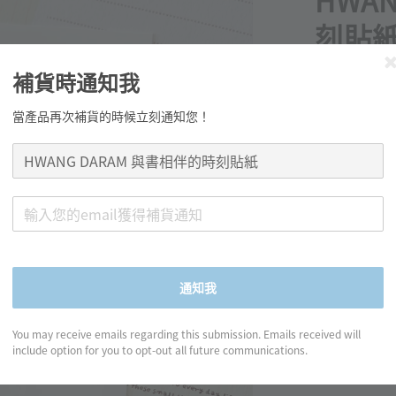
HWA
刻貼
Regular
NT$ 100
補貨時通知我
price
當產品再次補貨的時候立刻通知您！
分享
通知我
꒰ 商品資訊 ꒱
You may receive emails regarding this submission. Emails received will
◍ 規格：7.7cm x 
include option for you to opt-out all future communications.
◍ 材質：合成紙