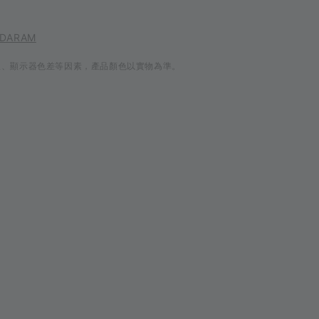
 DARAM
線、顯示器色差等因素，產品顏色以實物為準。