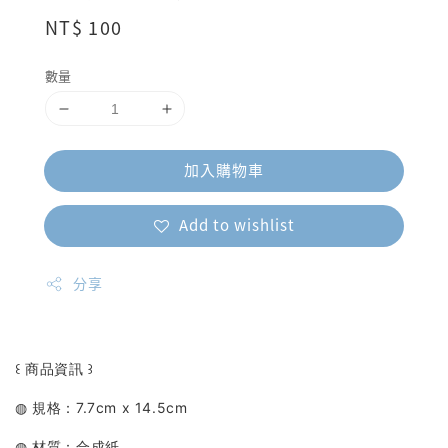
Regular
NT$ 100
price
數量
加入購物車
Add to wishlist
分享
꒰ 商品資訊 ꒱
◍ 規格：7.7cm x 14.5cm
◍ 材質：合成紙