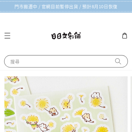
門市搬遷中 / 官網目前暫停出貨 / 預計8月10日恢復
搜尋