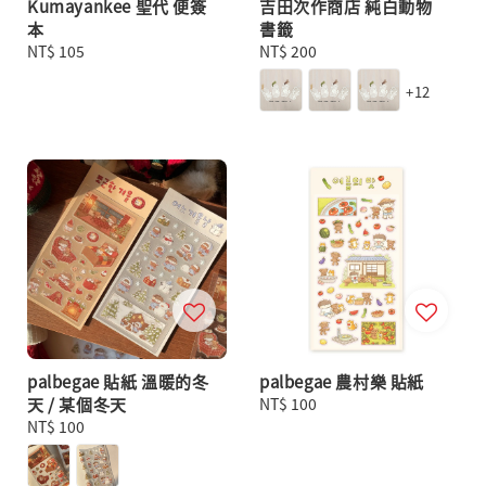
Kumayankee 聖代 便簽
吉田次作商店 純白動物
本
書籤
Regular
NT$ 105
Regular
NT$ 200
price
price
+12
palbegae 貼紙 溫暖的冬
palbegae 農村樂 貼紙
天 / 某個冬天
Regular
NT$ 100
Regular
NT$ 100
price
price