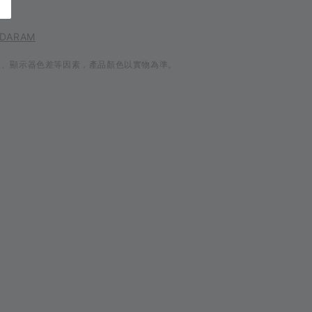
 DARAM
線、顯示器色差等因素，產品顏色以實物為準。