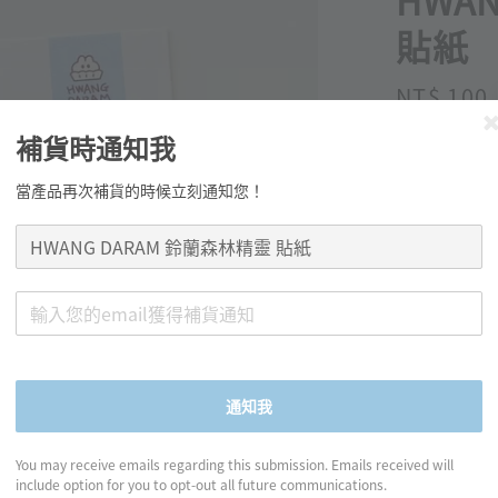
HWA
貼紙
Regular
NT$ 100
price
補貨時通知我
當產品再次補貨的時候立刻通知您！
分享
꒰ 商品資訊 ꒱
通知我
◍ 規格：7.7cm x 
You may receive emails regarding this submission. Emails received will
◍ 材質：合成紙
include option for you to opt-out all future communications.