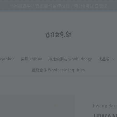
門市搬遷中 / 官網目前暫停出貨 / 預計8月10日恢復
ayankee
柴尾 shibao
嗚比的朋友 woobi doogy
找品項
批發合作 Wholesale Inquiries
hwang dar