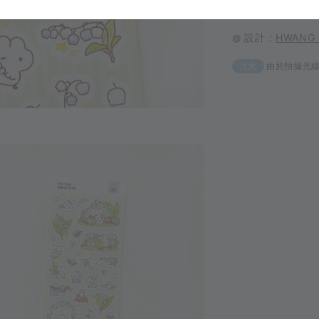
◍ 產地：韓國
◍ 設計：
HWANG
由於拍攝光
注意