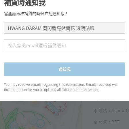
HWA
補貨時通知我
花 透
當產品再次補貨的時候立刻通知您！
Regular
NT$ 100
price
通知我
分享
You may receive emails regarding this submission. Emails received will
include option for you to opt-out all future communications.
꒰ 商品資訊 ꒱
◍ 規格：5cm x 1
◍ 材質：PET