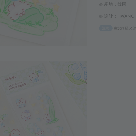
◍ 產地：韓國
◍ 設計：
HWANG
由於拍攝光
注意