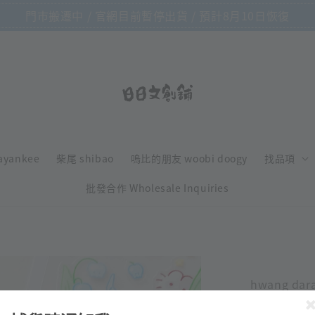
門市搬遷中 / 官網目前暫停出貨 / 預計8月10日恢復
ayankee
柴尾 shibao
嗚比的朋友 woobi doogy
找品項
批發合作 Wholesale Inquiries
hwang dar