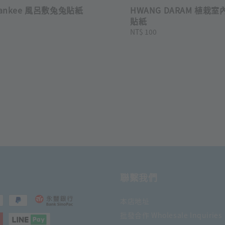
yankee 風呂敷兔兔貼紙
HWANG DARAM 植栽
貼紙
Regular
NT$ 100
price
聯繫我們
本店地址
批發合作 Wholesale Inquiries