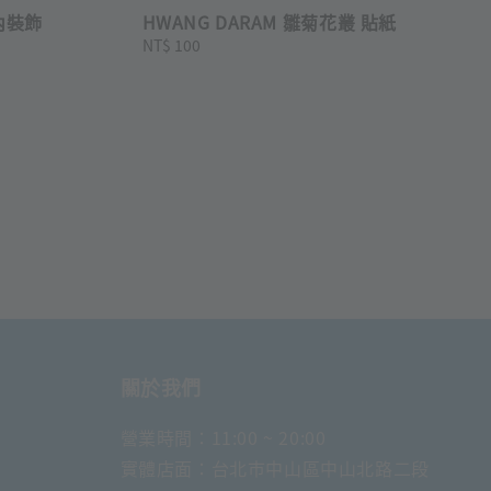
室內裝飾
HWANG DARAM 雛菊花叢 貼紙
Regular
NT$ 100
price
關於我們
營業時間：11:00 ~ 20:00
實體店面：台北市中山區中山北路二段