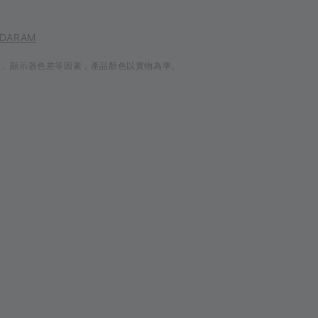
 DARAM
線、顯示器色差等因素，產品顏色以實物為準。