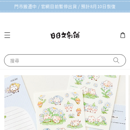
門市搬遷中 / 官網目前暫停出貨 / 預計8月10日恢復
搜尋