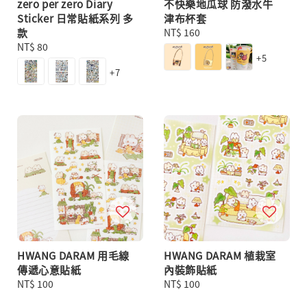
zero per zero Diary
不快樂地瓜球 防潑水牛
Sticker 日常貼紙系列 多
津布杯套
款
Regular
NT$ 160
Regular
NT$ 80
price
+5
price
+7
HWANG DARAM 用毛線
HWANG DARAM 植栽室
傳遞心意貼紙
內裝飾貼紙
Regular
NT$ 100
Regular
NT$ 100
price
price