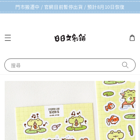
門市搬遷中 / 官網目前暫停出貨 / 預計8月10日恢復
搜尋