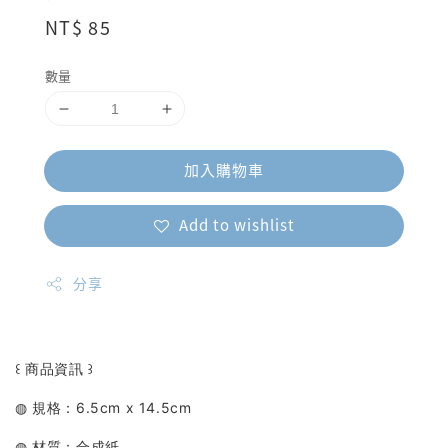
Regular
NT$ 85
price
數量
加入購物車
Add to wishlist
分享
꒰ 商品資訊 ꒱
◍ 規格：6.5cm x 14.5cm
◍ 材質：合成紙