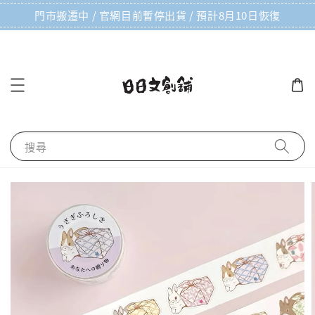
門市搬遷中 / 官網目前暫停出貨 / 預計8月10日恢復
搜尋