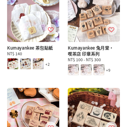
Kumayankee 茶包貼紙
Kumayankee 兔月堂・
Regular
NT$ 140
喫茶店 印章系列
price
Regular
NT$ 100
-
NT$ 300
+2
price
+9