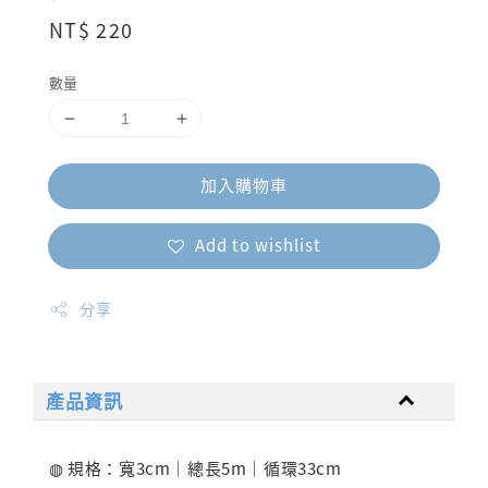
Regular
NT$ 220
price
數量
加入購物車
Add to wishlist
分享
產品資訊
◍ 規格：寬3cm｜總長5m｜循環33cm