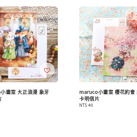
co小畫室 大正浪漫 象牙
maruco小畫室 櫻花約會
片
卡明信片
Regular
NT$ 40
price