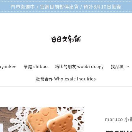
門市搬遷中 / 官網目前暫停出貨 / 預計8月10日恢復
ayankee
柴尾 shibao
嗚比的朋友 woobi doogy
找品項
批發合作 Wholesale Inquiries
maruco 