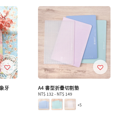
 象牙
A4 書型折疊切割墊
Regular
NT$ 132
-
NT$ 149
price
+5