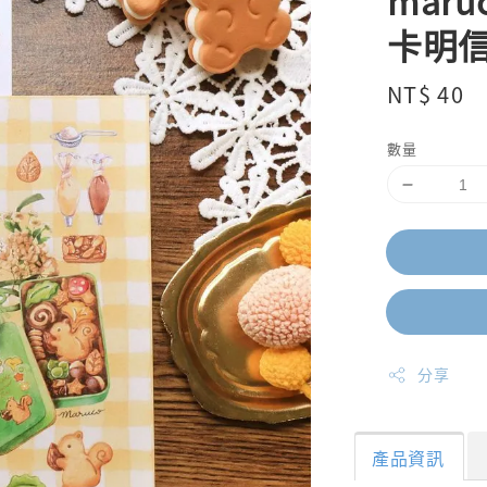
mar
卡明
Regular
NT$ 40
price
數量
分享
產品資訊