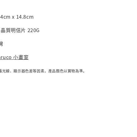
cm x 14.8cm
 晶質明信片 220G
灣
aruco 小畫室
攝光線、顯示器色差等因素，產品顏色以實物為準。