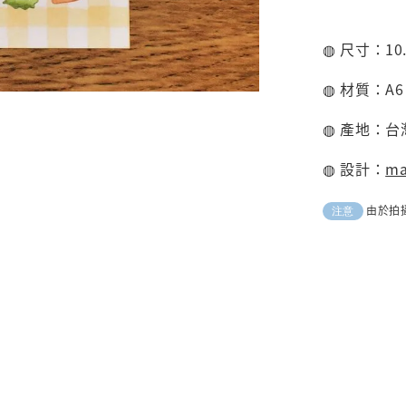
◍ 尺寸：10.4
◍ 材質：A6
◍ 產地：台
◍ 設計：
m
由於拍
注意