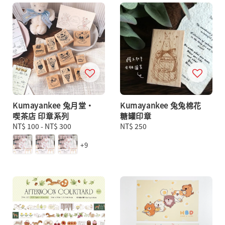
Kumayankee 兔月堂・
Kumayankee 兔兔棉花
喫茶店 印章系列
糖罐印章
Regular
NT$ 100
-
NT$ 300
Regular
NT$ 250
price
price
+9