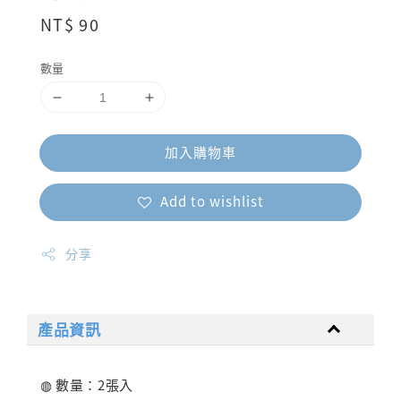
Regular
NT$ 90
price
數量
加入購物車
Add to wishlist
分享
產品資訊
◍ 數量：2張入