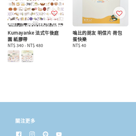
Kumayanke 法式午後庭
嗚比的朋友 明信片 荷包
園 紙膠帶
蛋快樂
Regular
NT$ 340
-
NT$ 480
Regular
NT$ 40
price
price
關注更多