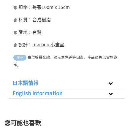
◍ 規格：每張10cm x 15cm
◍ 材質：合成樹脂
◍ 產地：台灣
◍ 設計：
maruco 小畫室
由於拍攝光線、顯示器色差等因素，產品顏色以實物為
注意
準。
日本語情報
English Information
您可能也喜歡