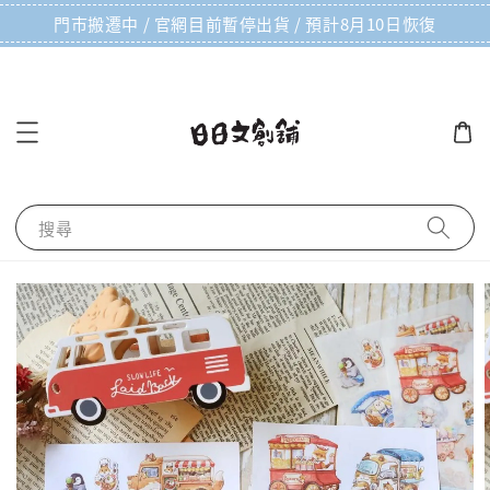
門市搬遷中 / 官網目前暫停出貨 / 預計8月10日恢復
搜尋