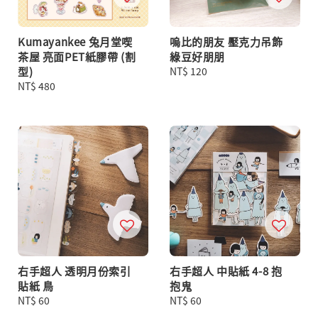
Kumayankee 兔月堂喫
嗚比的朋友 壓克力吊飾
茶屋 亮面PET紙膠帶 (割
綠豆好朋朋
型)
Regular
NT$ 120
Regular
NT$ 480
price
price
右手超人 透明月份索引
右手超人 中貼紙 4-8 抱
貼紙 鳥
抱鬼
Regular
NT$ 60
Regular
NT$ 60
price
price