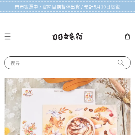
門市搬遷中 / 官網目前暫停出貨 / 預計8月10日恢復
搜尋