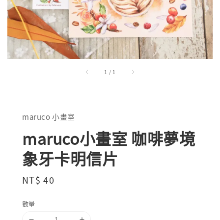
1
/
1
maruco 小畫室
maruco小畫室 咖啡夢境
象牙卡明信片
Regular
NT$ 40
price
數量