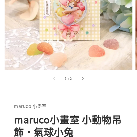
1
/
2
maruco 小畫室
maruco小畫室 小動物吊
飾・氣球小兔