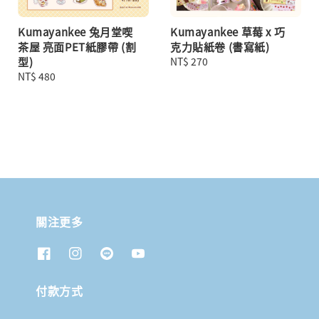
Kumayankee 兔月堂喫
Kumayankee 草莓 x 巧
茶屋 亮面PET紙膠帶 (割
克力貼紙卷 (書寫紙)
型)
Regular
NT$ 270
Regular
NT$ 480
price
price
關注更多
付款方式