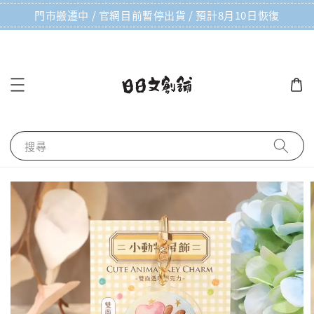
門市搬遷中 / 官網目前暫停出貨 / 預計8月10日恢復
搜尋