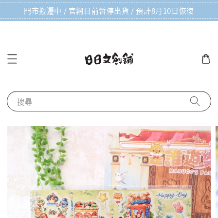
門市搬遷中 / 官網目前暫停出貨 / 預計8月10日恢復
搜尋