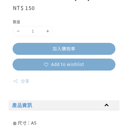
Regular
NT$ 150
price
數量
加入購物車
Add to wishlist
分享
產品資訊
◍ 尺寸：A5