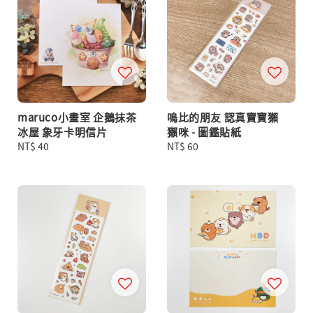
maruco小畫室 企鵝抹茶
嗚比的朋友 認真寶寶獺
冰屋 象牙卡明信片
獺咪 - 圖鑑貼紙
Regular
NT$ 40
Regular
NT$ 60
price
price