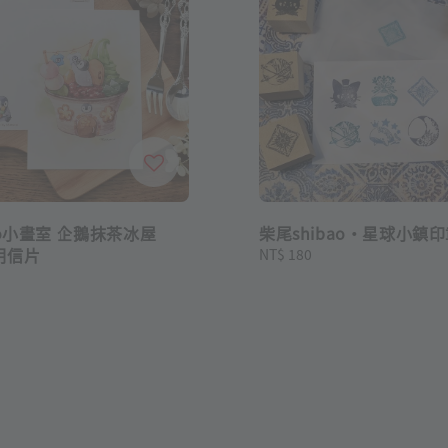
co小畫室 企鵝抹茶冰屋
柴尾shibao・星球小鎮
明信片
Regular
NT$ 180
price