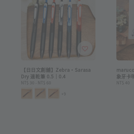
【日日文創舖】Zebra・Sarasa
maru
Dry 速乾筆 0.5｜0.4
象牙卡
Regular
NT$ 30
-
NT$ 60
Regular
NT$ 40
price
price
+9