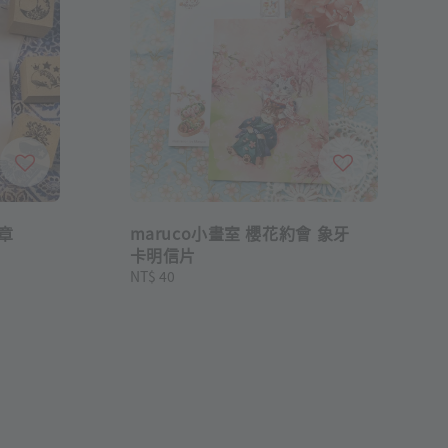
印章
maruco小畫室 櫻花約會 象牙
卡明信片
Regular
NT$ 40
price