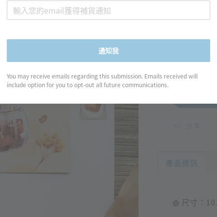
mar
明信
Regular
NT$ 40
通知我
price
You may receive emails regarding this submission. Emails received will
include option for you to opt-out all future communications.
分享
產品資訊
◍ 尺寸：10.4