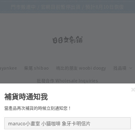
門市搬遷中 / 官網目前暫停出貨 / 預計8月10日恢復
ayankee
柴尾 shibao
嗚比的朋友 woobi doogy
找品項
批發合作 Wholesale Inquiries
補貨時通知我
當產品再次補貨的時候立刻通知您！
maruco 