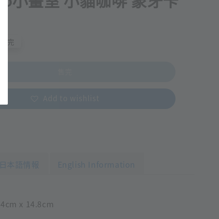
uco小畫室 小貓咖啡 象牙卡
片
售完
售完
Add to wishlist
日本語情報
English Information
cm x 14.8cm