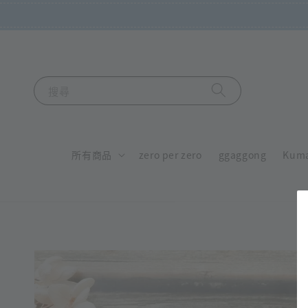
搜尋
所有商品
zero per zero
ggaggong
Kum