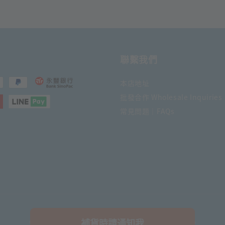
聯繫我們
本店地址
批發合作 Wholesale Inquiries
常見問題｜FAQs
補貨時請通知我
© 2026 日日文創舖. Powered by Daily Stationery Shop