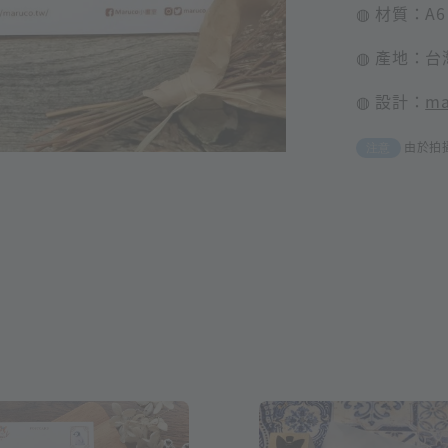
◍ 材質：A6
◍ 產地：台
◍ 設計：
m
由於拍
注意