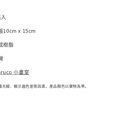
張入
10cm x 15cm
成樹脂
灣
aruco 小畫室
攝光線、顯示器色差等因素，產品顏色以實物為準。