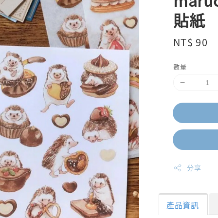
mar
貼紙
Regular
NT$ 90
price
數量
分享
產品資訊