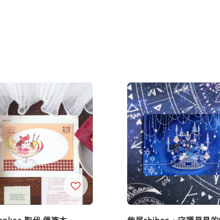
ankee 聖代 便簽本
柴尾shibao・守護星星