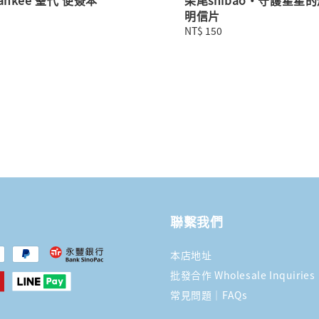
明信片
Regular
NT$ 150
price
聯繫我們
本店地址
批發合作 Wholesale Inquiries
常見問題｜FAQs