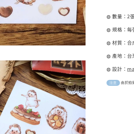
◍ 數量：2
◍ 規格：每張
◍ 材質：合
◍ 產地：台
◍ 設計：
m
由於拍
注意