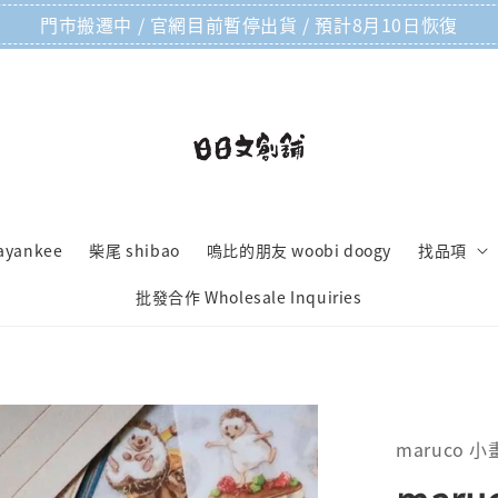
門市搬遷中 / 官網目前暫停出貨 / 預計8月10日恢復
ayankee
柴尾 shibao
嗚比的朋友 woobi doogy
找品項
批發合作 Wholesale Inquiries
maruco 