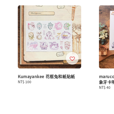
Kumayankee 花框兔和紙貼紙
maru
象牙卡
Regular
NT$ 100
price
Regular
NT$ 40
price