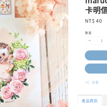
mar
卡明
Regular
NT$ 40
price
數量
分享
產品資訊