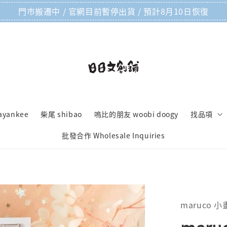
門市搬遷中 / 官網目前暫停出貨 / 預計8月10日恢復
ayankee
柴尾 shibao
嗚比的朋友 woobi doogy
找品項
批發合作 Wholesale Inquiries
maruco 