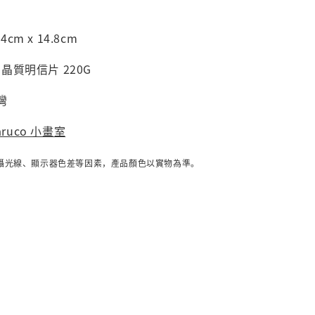
cm x 14.8cm
 晶質明信片 220G
灣
aruco 小畫室
攝光線、顯示器色差等因素，產品顏色以實物為準。