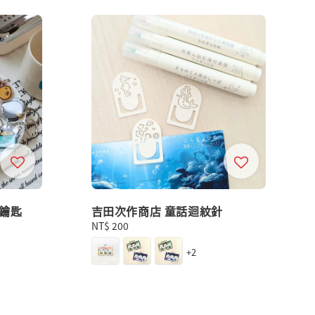
鑰匙
吉田次作商店 童話迴紋針
Regular
NT$ 200
price
+2