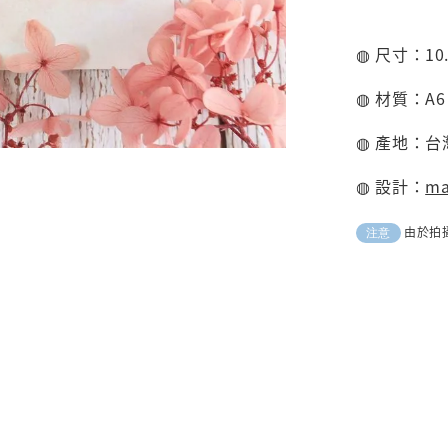
◍ 尺寸：10.4
◍ 材質：A6
◍ 產地：台
◍ 設計：
m
由於拍
注意