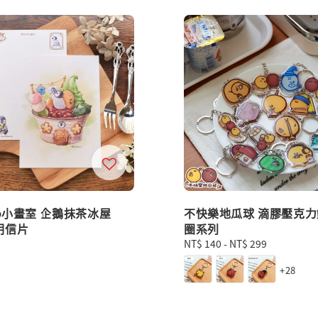
co小畫室 企鵝抹茶冰屋
不快樂地瓜球 滴膠壓克力
明信片
圈系列
Regular
NT$ 140
-
NT$ 299
price
+28