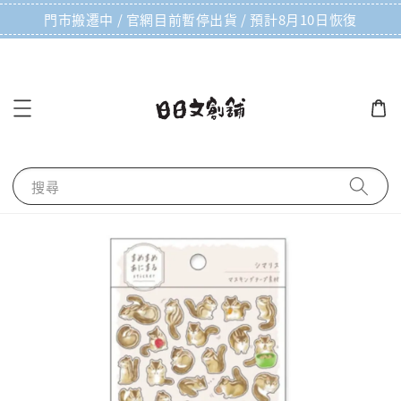
門市搬遷中 / 官網目前暫停出貨 / 預計8月10日恢復
搜尋