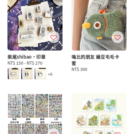
柴尾shibao・印章
嗚比的朋友 綠豆毛毛卡
Regular
NT$ 150
-
NT$ 270
套
price
Regular
NT$ 390
+6
price