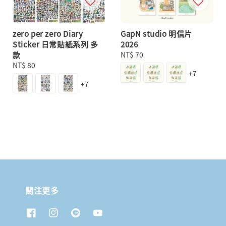
zero per zero Diary
GapN studio 明信片
Sticker 日常貼紙系列 多
2026
款
Regular
NT$ 70
Regular
NT$ 80
price
+7
price
+7
關注更多