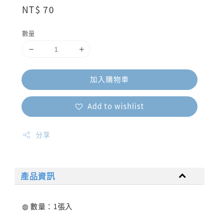
Regular
NT$ 70
price
數量
加入購物車
Add to wishlist
分享
產品資訊
◍ 數量：1張入