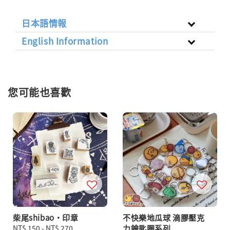
日本語情報
English Information
您可能也喜歡
柴尾shibao・印章
不快樂地瓜球 滴膠壓克
Regular
NT$ 150
-
NT$ 270
力鑰匙圈系列