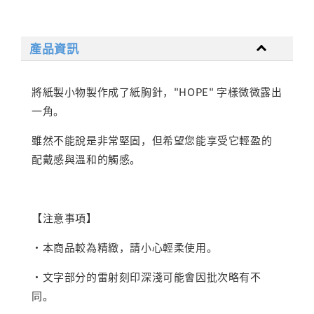
產品資訊
將紙製小物製作成了紙胸針，"HOPE" 字樣微微露出
一角。
雖然不能說是非常堅固，但希望您能享受它輕盈的
配戴感與溫和的觸感。
【注意事項】
・本商品較為精緻，請小心輕柔使用。
・文字部分的雷射刻印深淺可能會因批次略有不
同。