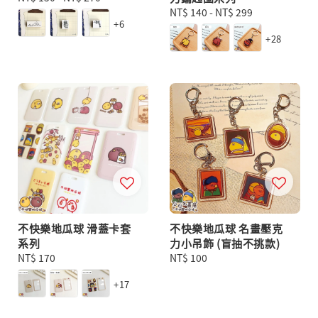
price
Regular
NT$ 140
-
NT$ 299
+6
price
+28
不快樂地瓜球 滑蓋卡套
不快樂地瓜球 名畫壓克
系列
力小吊飾 (盲抽不挑款)
Regular
NT$ 170
Regular
NT$ 100
price
price
+17