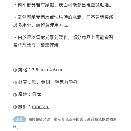
・刻印部分若有摩擦，表面可能會出現些微毛邊。
・雖然可承受雨水或洗臉時的水滴，但不建議接觸
過多水分，請留意使用方式。
・由於是以雷射光雕刻製作，部分商品上可能會殘
留些許焦痕，敬請理解。
◍ 規格：3.8cm x 4.6cm
◍ 材質：紙、黃銅、壓克力顏料
◍ 產地：日本
◍ 設計：
moclen.
由於拍攝光線、顯示器色差等因素，產品顏色以實物為
注意
準。