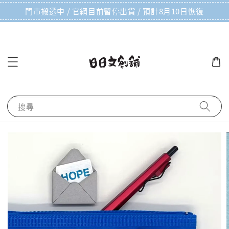
門市搬遷中 / 官網目前暫停出貨 / 預計8月10日恢復
搜尋