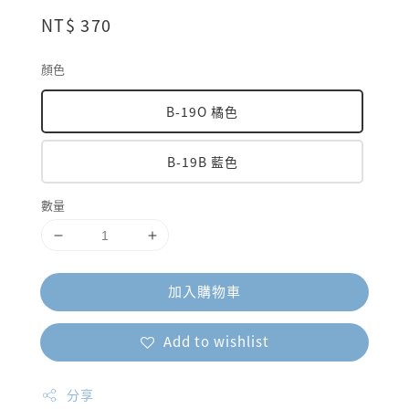
Regular
NT$ 370
price
顏色
B-19O 橘色
B-19B 藍色
數量
加入購物車
Add to wishlist
分享