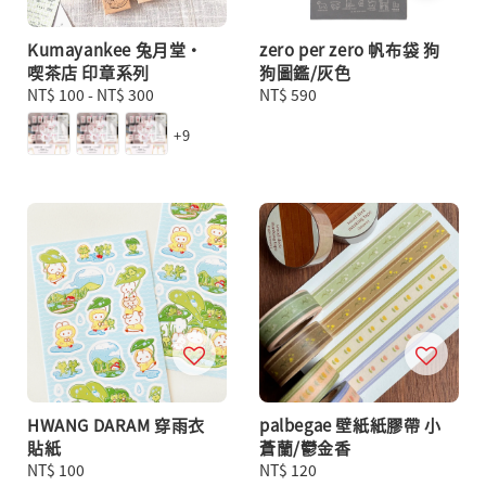
Kumayankee 兔月堂・
zero per zero 帆布袋 狗
喫茶店 印章系列
狗圖鑑/灰色
Regular
NT$ 100
-
NT$ 300
Regular
NT$ 590
price
price
+9
HWANG DARAM 穿雨衣
palbegae 壁紙紙膠帶 小
貼紙
蒼蘭/鬱金香
Regular
NT$ 100
Regular
NT$ 120