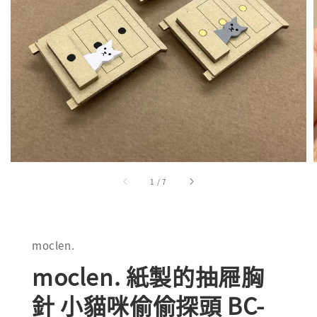
1
/
7
moclen.
moclen. 紙製的抽屜胸
針 小貓咪偷偷探頭 BC-