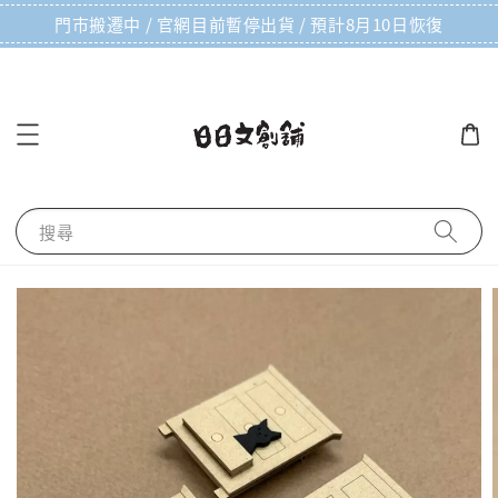
門市搬遷中 / 官網目前暫停出貨 / 預計8月10日恢復
搜尋