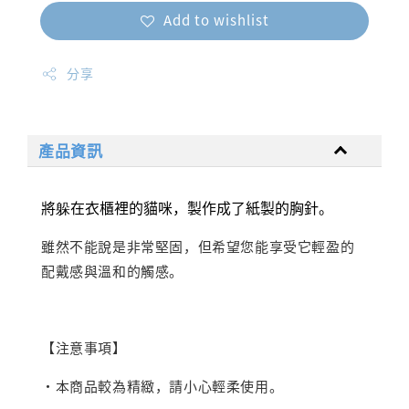
Add to wishlist
分享
產品資訊
將躲在衣櫃裡的貓咪，製作成了紙製的胸針。
雖然不能說是非常堅固，但希望您能享受它輕盈的
配戴感與溫和的觸感。
【注意事項】
・本商品較為精緻，請小心輕柔使用。