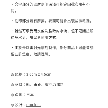
・文字部分的雷射刻印深淺可能會因批次略有不
同。
・刻印部分若有摩擦，表面可能會出現些微毛邊。
・雖然可承受雨水或洗臉時的水滴，但不建議接觸
過多水分，請留意使用方式。
・由於是以雷射光雕刻製作，部分商品上可能會殘
留些許焦痕，敬請理解。
◍ 規格：3.6cm x 4.5cm
◍ 材質：紙、黃銅、壓克力顏料
◍ 產地：日本
◍ 設計：
moclen.