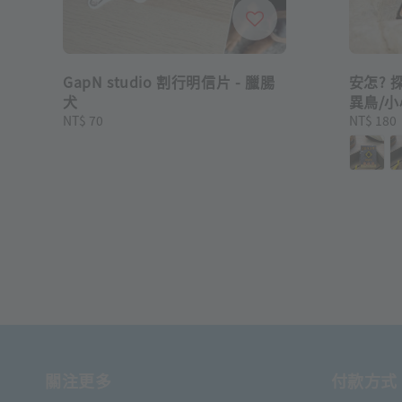
GapN studio 割行明信片 - 臘腸
安怎? 
犬
異鳥/
Regular
NT$ 70
Regular
NT$ 180
price
price
關注更多
付款方式