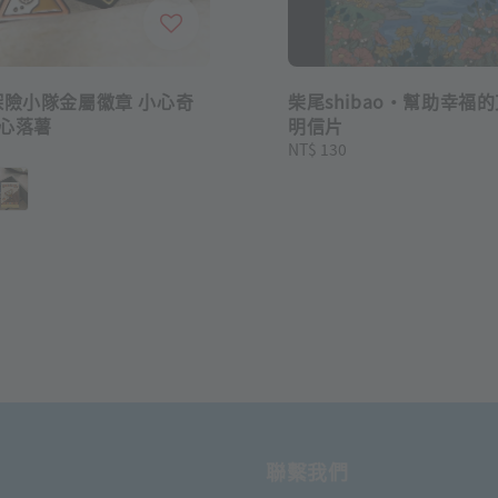
探險小隊金屬徽章 小心奇
柴尾shibao・幫助幸福
小心落薯
明信片
Regular
NT$ 130
price
聯繫我們