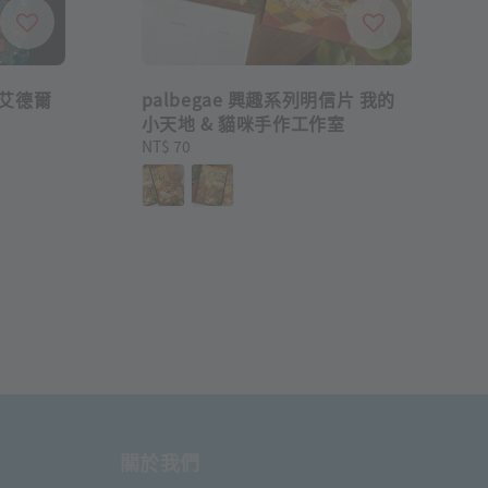
的艾德爾
palbegae 興趣系列明信片 我的
小天地 & 貓咪手作工作室
Regular
NT$ 70
price
關於我們