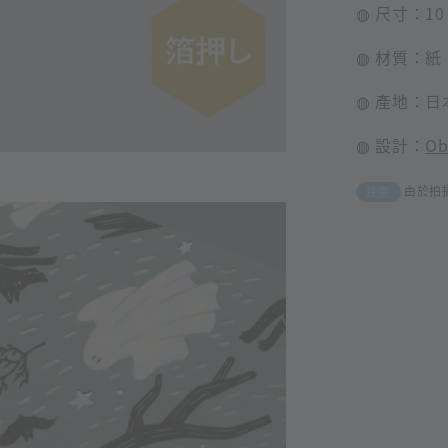
◍ 尺寸：10 
◍ 材質：紙
◍ 產地：日
◍ 設計：
Ob
由於拍
注意