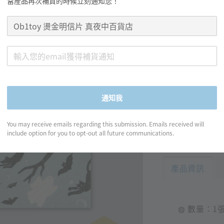
Ob1
當產品再次補貨的時候立刻通知您！
店
Regular
NT$ 110
price
通知我
You may receive emails regarding this submission. Emails received will
分享
include option for you to opt-out all future communications.
產品資訊
◍ 數量：1