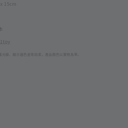
x 15cm
本
1toy
攝光線、顯示器色差等因素，產品顏色以實物為準。