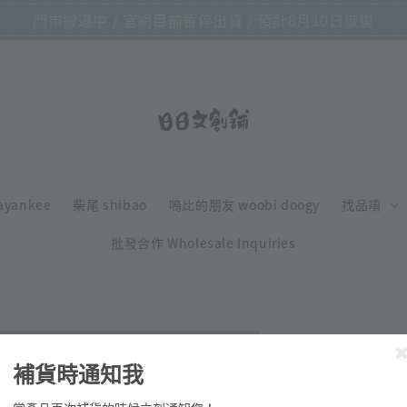
門市搬遷中 / 官網目前暫停出貨 / 預計8月10日恢復
ayankee
柴尾 shibao
嗚比的朋友 woobi doogy
找品項
批發合作 Wholesale Inquiries
Ob1toy
補貨時通知我