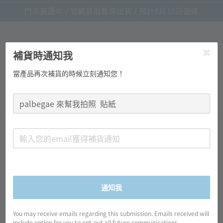
門市搬遷中 / 官網目前暫停出貨 / 預計8月10日恢復
補貨時通知我
當產品再次補貨的時候立刻通知您！
搜尋
通知我
You may receive emails regarding this submission. Emails received will
include option for you to opt-out all future communications.