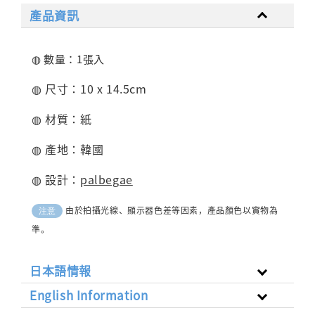
產品資訊
◍ 數量：1張入
◍ 尺寸：10 x 14.5cm
◍ 材質：紙
◍ 產地：韓國
◍ 設計：
palbegae
由於拍攝光線、顯示器色差等因素，產品顏色以實物為
注意
準。
日本語情報
English Information