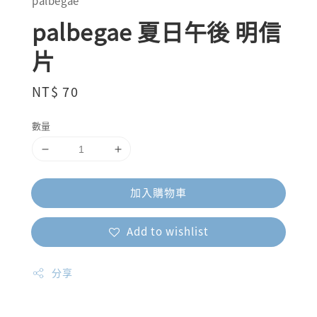
palbegae
palbegae 夏日午後 明信
片
Regular
NT$ 70
price
數量
加入購物車
Add to wishlist
分享