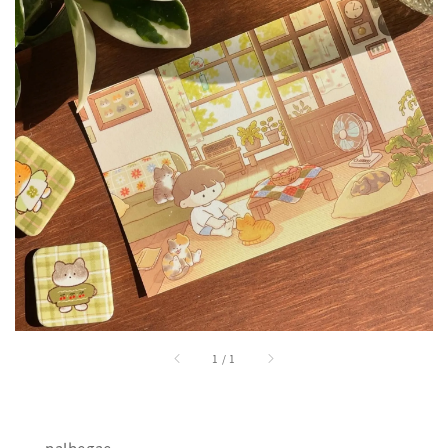
1
/
1