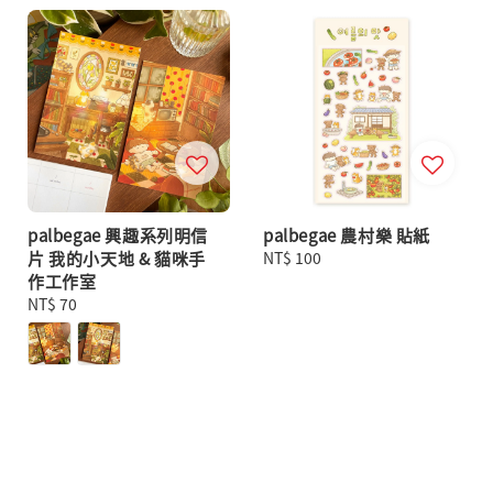
palbegae 興趣系列明信
palbegae 農村樂 貼紙
片 我的小天地 & 貓咪手
Regular
NT$ 100
作工作室
price
Regular
NT$ 70
price