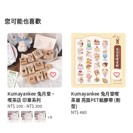
您可能也喜歡
Kumayankee 兔月堂・
Kumayankee 兔月堂喫
喫茶店 印章系列
茶屋 亮面PET紙膠帶 (割
Regular
NT$ 100
-
NT$ 300
型)
price
Regular
NT$ 480
+9
price