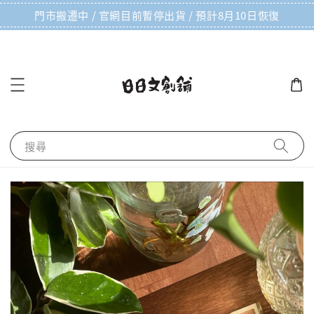
門市搬遷中 / 官網目前暫停出貨 / 預計8月10日恢復
搜尋