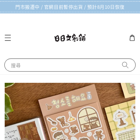
門市搬遷中 / 官網目前暫停出貨 / 預計8月10日恢復
搜尋