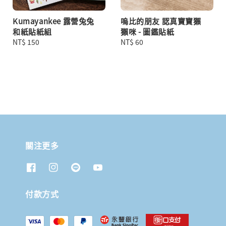
Kumayankee 露營兔兔
嗚比的朋友 認真寶寶獺
和紙貼紙組
獺咪 - 圖鑑貼紙
Regular
NT$ 150
Regular
NT$ 60
price
price
關注更多
付款方式