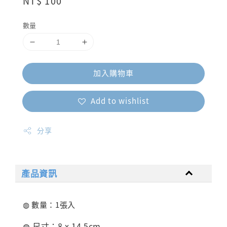
Regular
NT$ 100
price
數量
加入購物車
Add to wishlist
分享
產品資訊
◍ 數量：1張入
◍ 尺寸：8 x 14.5cm