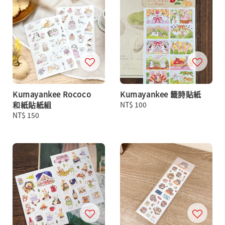
Kumayankee Rococo
Kumayankee 籤詩貼紙
和紙貼紙組
Regular
NT$ 100
Regular
NT$ 150
price
price