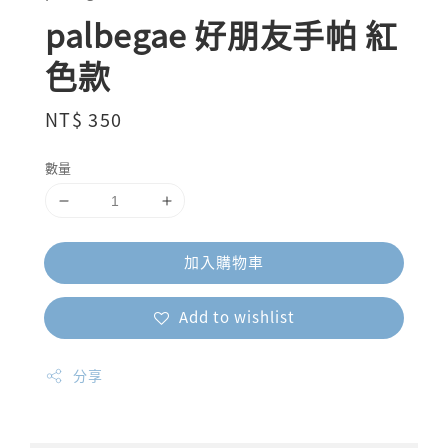
palbegae 好朋友手帕 紅
色款
Regular
NT$ 350
price
數量
加入購物車
Add to wishlist
分享