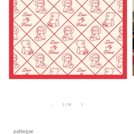
1
/
10
palbegae