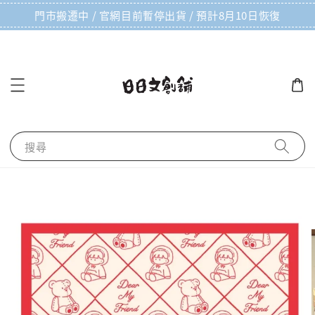
門市搬遷中 / 官網目前暫停出貨 / 預計8月10日恢復
搜尋