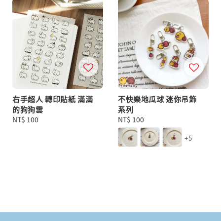
右手超人 轉印貼紙 滿滿
不快樂地瓜球 迷你吊飾
的狗狗雲
系列
Regular
NT$ 100
Regular
NT$ 100
price
price
+5