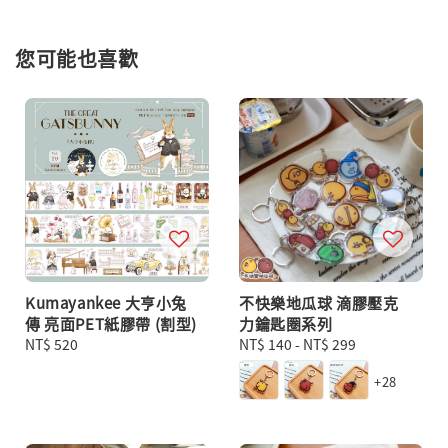
您可能也喜歡
Kumayankee 大亨小兔
不快樂地瓜球 滴膠壓克
傳 亮面PET紙膠帶 (割型)
力鑰匙圈系列
Regular
NT$ 520
Regular
NT$ 140
-
NT$ 299
price
price
+28