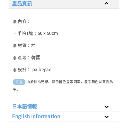
產品資訊
◍ 內容：
・手帕1塊：50 x 50cm
◍ 材質：棉
韓國
◍ 產地：
◍ 設計： palbegae
由於拍攝光線、顯示器色差等因素，產品顏色以實物為
注意
準。
日本語情報
English Information