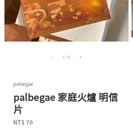
1
/
5
palbegae
palbegae 家庭火爐 明信
片
Regular
NT$ 70
price