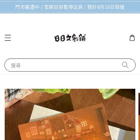
門市搬遷中 / 官網目前暫停出貨 / 預計8月10日恢復
搜尋