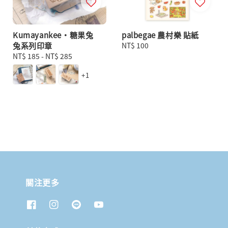
Kumayankee・糖果兔
palbegae 農村樂 貼紙
兔系列印章
Regular
NT$ 100
Regular
NT$ 185
-
NT$ 285
price
price
+1
關注更多