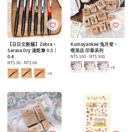
【日日文創舖】Zebra・
Kumayankee 兔月堂・
Sarasa Dry 速乾筆 0.5｜
喫茶店 印章系列
0.4
Regular
NT$ 100
-
NT$ 300
Regular
NT$ 30
-
NT$ 60
price
+9
price
+9