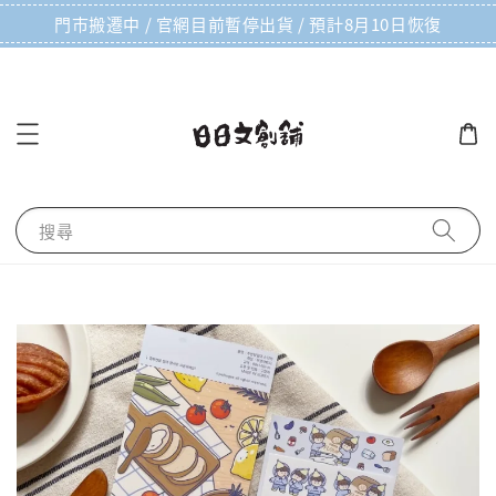
門市搬遷中 / 官網目前暫停出貨 / 預計8月10日恢復
搜尋