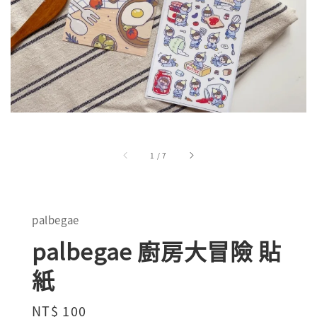
1
/
7
palbegae
palbegae 廚房大冒險 貼
紙
Regular
NT$ 100