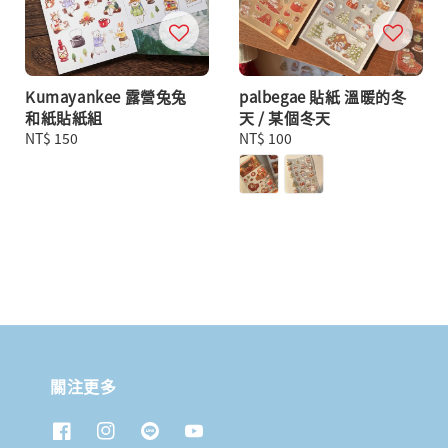
Kumayankee 露營兔兔
palbegae 貼紙 溫暖的冬
和紙貼紙組
天 / 某個冬天
Regular
NT$ 150
Regular
NT$ 100
price
price
關注更多