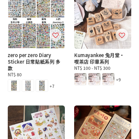
zero per zero Diary
Kumayankee 兔月堂・
Sticker 日常貼紙系列 多
喫茶店 印章系列
款
Regular
NT$ 100
-
NT$ 300
Regular
NT$ 80
price
+9
price
+7