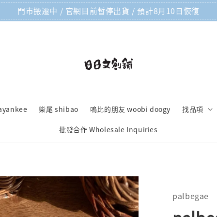
門市搬遷中 / 官網目前暫停出貨 / 預計8月10日恢復
ayankee
柴尾 shibao
嗚比的朋友 woobi doogy
找品項
批發合作 Wholesale Inquiries
palbegae