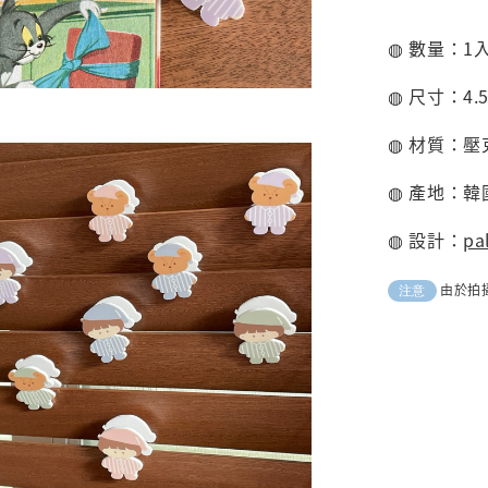
◍ 數量：1
◍ 尺寸：4.5c
◍ 材質：壓
◍ 產地：韓
◍ 設計：
pa
由於拍
注意