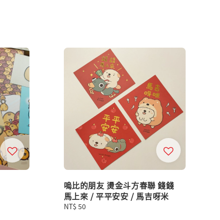
嗚比的朋友 燙金斗方春聯 錢錢
馬上來 / 平平安安 / 馬吉呀米
Regular
NT$ 50
price