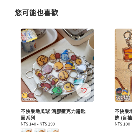
您可能也喜歡
不快樂地瓜球 滴膠壓克力鑰匙
不快樂
圈系列
飾 (盲
Regular
NT$ 140
-
NT$ 299
Regular
NT$ 100
price
price