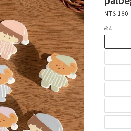
palb
Regular
NT$ 180
price
款式