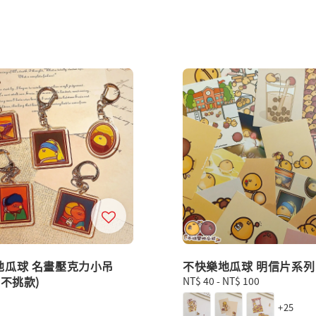
地瓜球 名畫壓克力小吊
不快樂地瓜球 明信片系列
抽不挑款)
Regular
NT$ 40
-
NT$ 100
price
+25