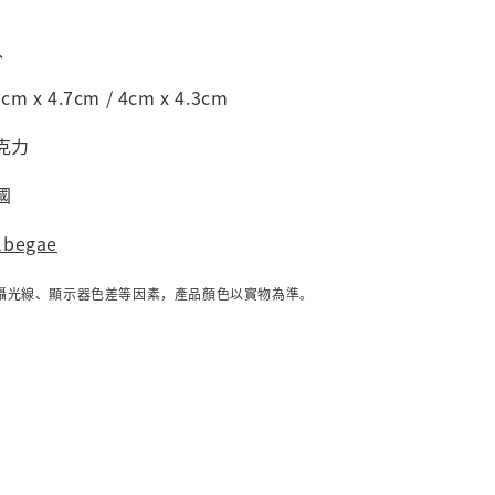
入
m x 4.7cm / 4cm x 4.3cm
克力
國
lbegae
攝光線、顯示器色差等因素，產品顏色以實物為準。