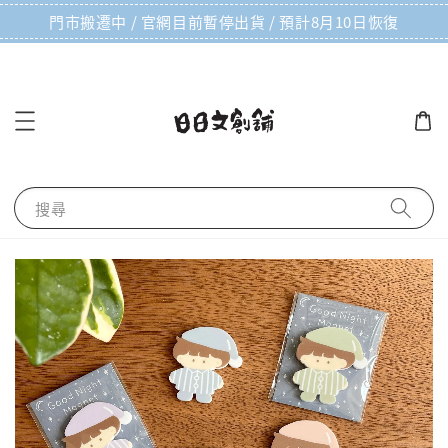
門市搬遷中 / 官網目前暫停出貨 / 預計8月10日恢復
搜尋