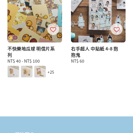
不快樂地瓜球 明信片系
右手超人 中貼紙 4-8 抱
列
抱鬼
Regular
NT$ 40
-
NT$ 100
Regular
NT$ 60
price
price
+25