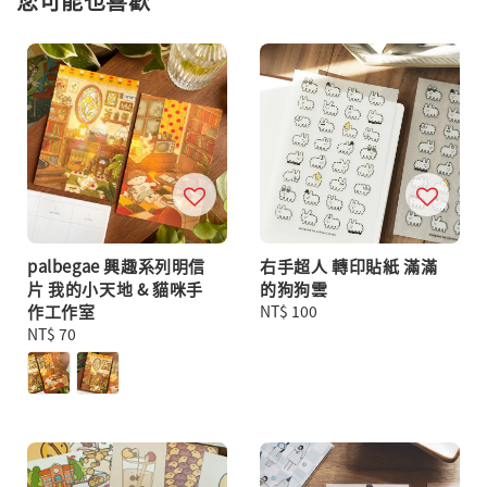
您可能也喜歡
palbegae 興趣系列明信
右手超人 轉印貼紙 滿滿
片 我的小天地 & 貓咪手
的狗狗雲
作工作室
Regular
NT$ 100
Regular
NT$ 70
price
price