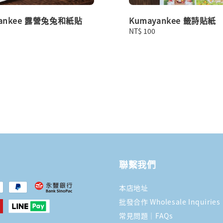
yankee 露營兔兔和紙貼
Kumayankee 籤詩貼紙
Regular
NT$ 100
price
聯繫我們
本店地址
批發合作 Wholesale Inquiries
常見問題｜FAQs