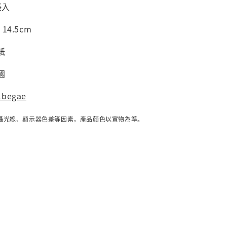
張入
 14.5cm
紙
國
lbegae
攝光線、顯示器色差等因素，產品顏色以實物為準。