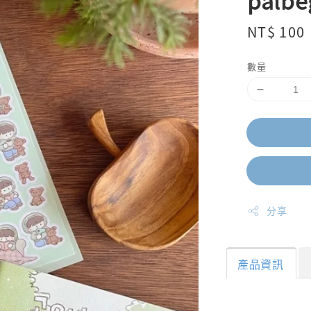
palb
Regular
NT$ 100
price
數量
分享
產品資訊