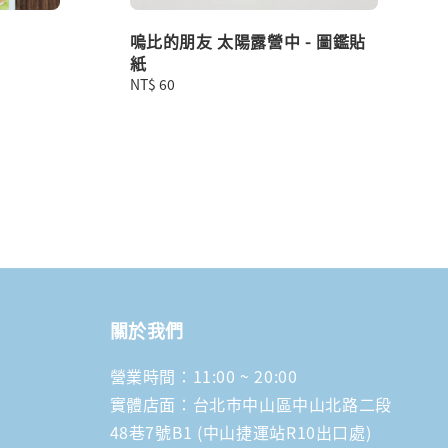
嗚比的朋友 太陽露營中 - 圖鑑貼
紙
Regular
NT$ 60
price
關於我們
營業時間：11:00 ~ 20:00
實體店面：台北市中山區中山北路二段
48巷7號B1 (中山捷運站R10出口處)