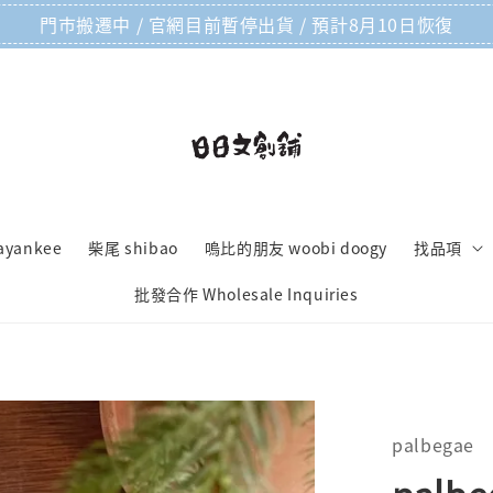
門市搬遷中 / 官網目前暫停出貨 / 預計8月10日恢復
ayankee
柴尾 shibao
嗚比的朋友 woobi doogy
找品項
批發合作 Wholesale Inquiries
palbegae