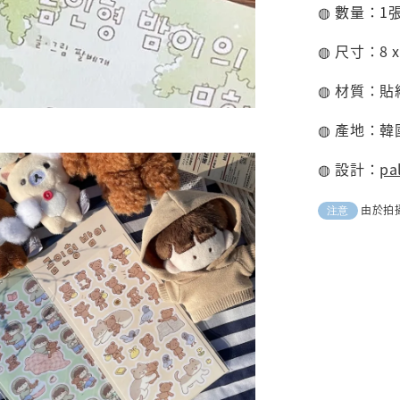
◍ 數量：1
◍ 尺寸：8 x
◍ 材質：貼
◍ 產地：韓
◍ 設計：
pa
由於拍
注意