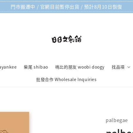
門市搬遷中 / 官網目前暫停出貨 / 預計8月10日恢復
ayankee
柴尾 shibao
嗚比的朋友 woobi doogy
找品項
批發合作 Wholesale Inquiries
palbegae