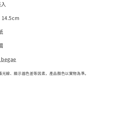
張入
 14.5cm
紙
國
lbegae
攝光線、顯示器色差等因素，產品顏色以實物為準。