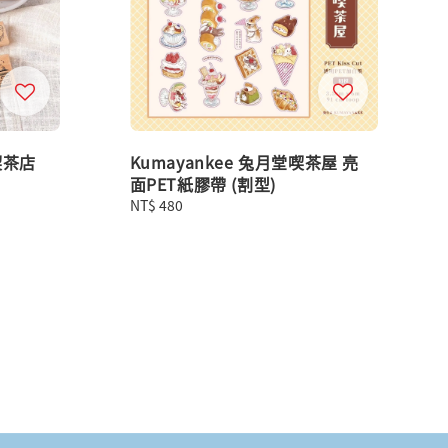
喫茶店
Kumayankee 兔月堂喫茶屋 亮
面PET紙膠帶 (割型)
Regular
NT$ 480
price