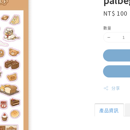
palb
Regular
NT$ 100
price
數量
分享
產品資訊