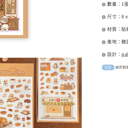
◍ 數量：1
◍ 尺寸：8 x
◍ 材質：貼
◍ 產地：韓
◍ 設計：
pa
由於拍
注意