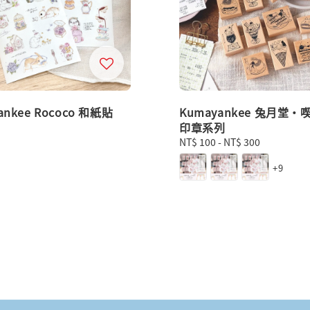
ankee Rococo 和紙貼
Kumayankee 兔月堂・
印章系列
Regular
NT$ 100
-
NT$ 300
price
+9