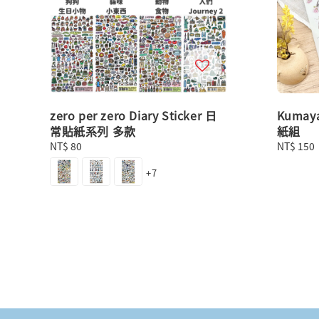
zero per zero Diary Sticker 日
Kumay
常貼紙系列 多款
紙組
Regular
NT$ 80
Regular
NT$ 150
price
price
+7