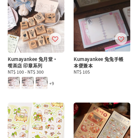
Kumayankee 兔月堂・
Kumayankee 兔兔手帳
喫茶店 印章系列
本便簽本
Regular
NT$ 100
-
NT$ 300
Regular
NT$ 105
price
price
+9