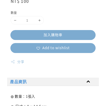
Regular
NT$ 100
price
數量
加入購物車
Add to wishlist
分享
產品資訊
◍ 數量：1張入