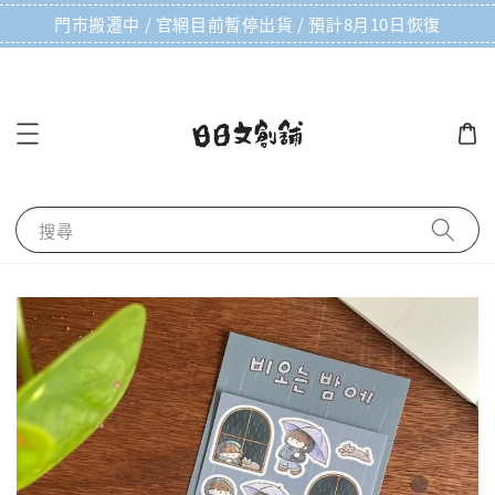
門市搬遷中 / 官網目前暫停出貨 / 預計8月10日恢復
搜尋