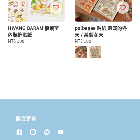
HWANG DARAM 植栽室
palbegae 貼紙 溫暖的冬
內裝飾貼紙
天 / 某個冬天
Regular
NT$ 100
Regular
NT$ 100
price
price
關注更多