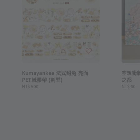
Kumayankee 法式甜兔 亮面
空想街
PET紙膠帶 (割型)
之都
Regular
NT$ 500
Regular
NT$ 60
price
price