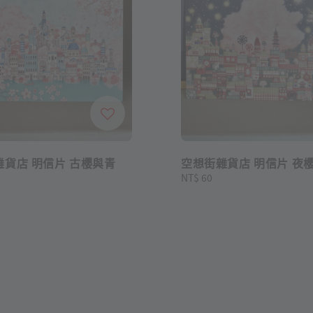
雜貨店 明信片 古櫻與青
空想街雜貨店 明信片 夜
Regular
NT$ 60
price