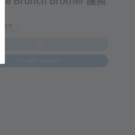
ne Brunch Brother 護照
售完
售完
Add to wishlist