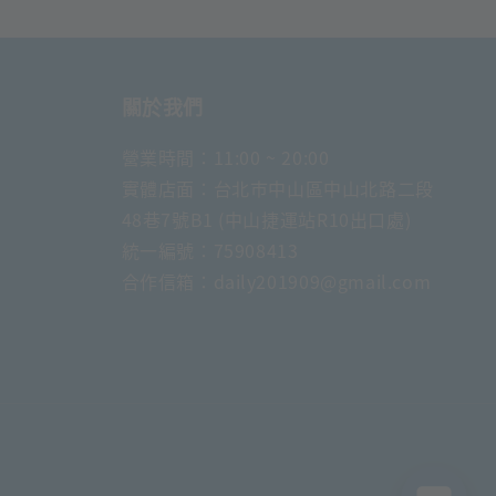
關於我們
營業時間：11:00 ~ 20:00
實體店面：台北市中山區中山北路二段
48巷7號B1 (中山捷運站R10出口處)
統一編號：75908413
合作信箱：daily201909@gmail.com