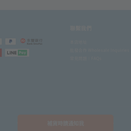
聯繫我們
本店地址
批發合作 Wholesale Inquiries
常見問題｜FAQs
補貨時請通知我
© 2026 日日文創舖. Powered by Daily Stationery Shop