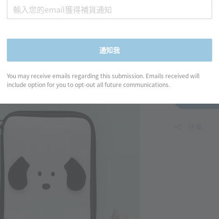
Roma
包
Regular
NT$ 590
通知我
price
You may receive emails regarding this submission. Emails received will
include option for you to opt-out all future communications.
分享