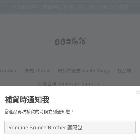
門市搬遷中 / 官網目前暫停出貨 / 預計8月10日恢復
ayankee
柴尾 shibao
嗚比的朋友 woobi doogy
找品項
批發合作 Wholesale Inquiries
補貨時通知我
當產品再次補貨的時候立刻通知您！
Romane