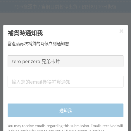
門市搬遷中 / 官網目前暫停出貨 / 預計8月10日恢復
補貨時通知我
當產品再次補貨的時候立刻通知您！
搜尋
通知我
You may receive emails regarding this submission. Emails received will
include option for you to opt-out all future communications.