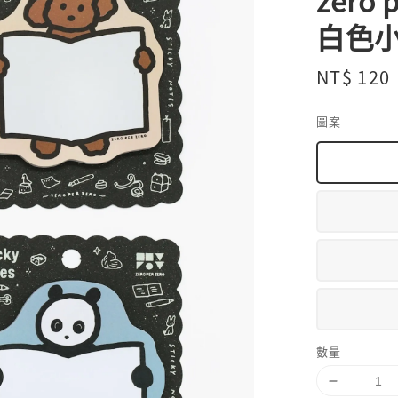
zero
白色小
Regular
NT$ 120
price
圖案
數量