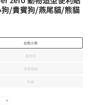
 per zero 動物造型便利貼
狗/貴賓狗/燕尾貓/熊貓
白色小狗
貴賓狗
燕尾服貓
熊貓