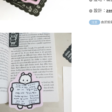
◍ 設計：
ze
由於拍
注意