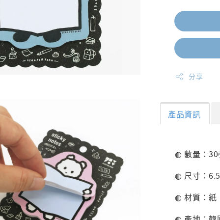
分享
產品資訊
◍ 數量：3
◍ 尺寸：6.5
◍ 材質：紙
◍ 產地：韓