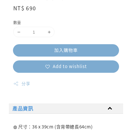
Regular
NT$ 690
price
數量
加入購物車
Add to wishlist
分享
產品資訊
◍ 尺寸：36 x 39cm (含背帶總長64cm)