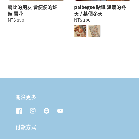
嗚比的朋友 會便便的娃
palbegae 貼紙 溫暖的冬
娃 雪花
天 / 某個冬天
Regular
NT$ 890
Regular
NT$ 100
price
price
關注更多
付款方式