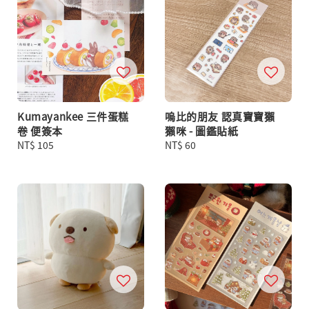
Kumayankee 三件蛋糕
嗚比的朋友 認真寶寶獺
卷 便簽本
獺咪 - 圖鑑貼紙
Regular
NT$ 105
Regular
NT$ 60
price
price