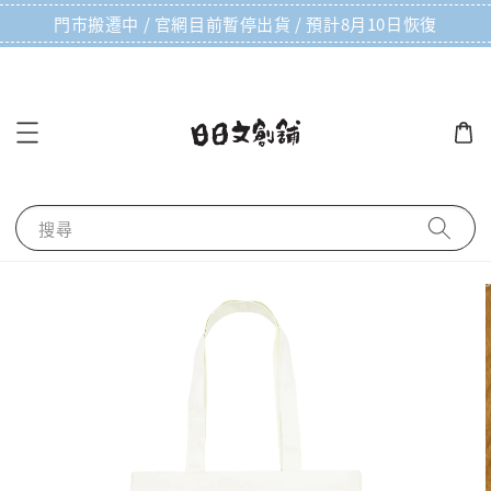
門市搬遷中 / 官網目前暫停出貨 / 預計8月10日恢復
搜尋