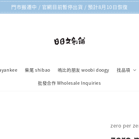
門市搬遷中 / 官網目前暫停出貨 / 預計8月10日恢復
ayankee
柴尾 shibao
嗚比的朋友 woobi doogy
找品項
批發合作 Wholesale Inquiries
zero per ze