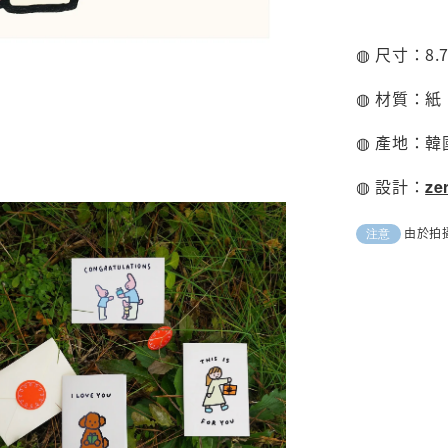
◍ 尺寸：8.7 
◍ 材質：紙
◍ 產地：韓
◍ 設計：
ze
由於拍
注意