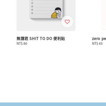
無謂君 SHIT TO DO 便利貼
zero 
Regular
NT$ 80
Regular
NT$ 65
price
price