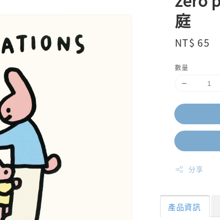
zero
庭
Regular
NT$ 65
price
數量
分享
產品資訊