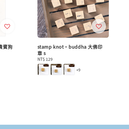
片 貴賓狗
stamp knot・buddha 大佛印
章 s
Regular
NT$ 129
price
+9