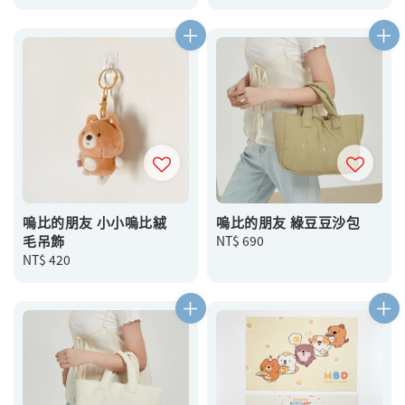
price
price
嗚比的朋友 小小嗚比絨
嗚比的朋友 綠豆豆沙包
毛吊飾
Regular
NT$ 690
Regular
NT$ 420
price
price