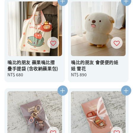
嗚比的朋友 蘋果嗚比摺
嗚比的朋友 會便便的娃
疊手提袋 (含收納蘋果包)
娃 雪花
Regular
NT$ 680
Regular
NT$ 890
price
price