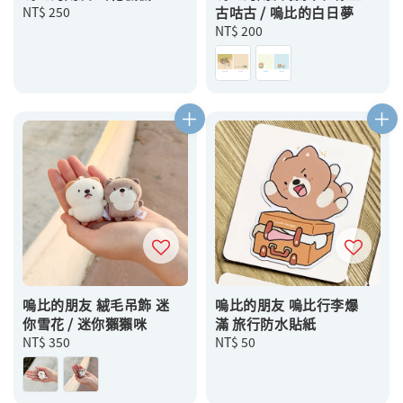
Regular
NT$ 250
古咕古 / 嗚比的白日夢
price
Regular
NT$ 200
price
嗚比的朋友 絨毛吊飾 迷
嗚比的朋友 嗚比行李爆
你雪花 / 迷你獺獺咪
滿 旅行防水貼紙
Regular
NT$ 350
Regular
NT$ 50
price
price