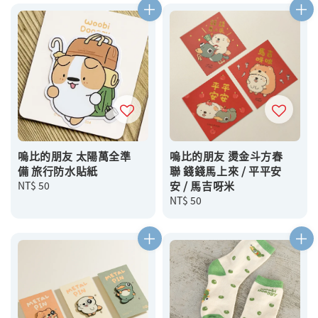
嗚比的朋友 太陽萬全準
嗚比的朋友 燙金斗方春
備 旅行防水貼紙
聯 錢錢馬上來 / 平平安
Regular
NT$ 50
安 / 馬吉呀米
price
Regular
NT$ 50
price