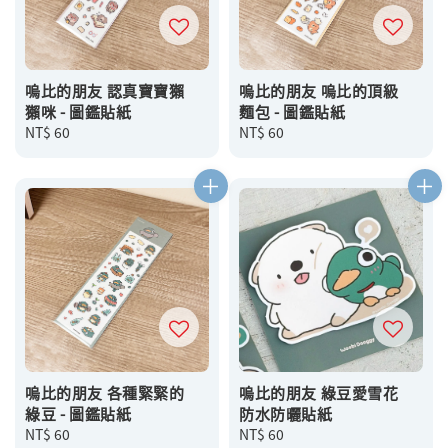
嗚比的朋友 認真寶寶獺
嗚比的朋友 嗚比的頂級
獺咪 - 圖鑑貼紙
麵包 - 圖鑑貼紙
Regular
NT$ 60
Regular
NT$ 60
price
price
嗚比的朋友 各種緊緊的
嗚比的朋友 綠豆愛雪花
綠豆 - 圖鑑貼紙
防水防曬貼紙
Regular
NT$ 60
Regular
NT$ 60