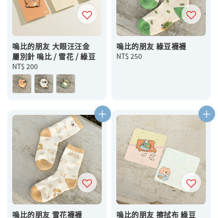
嗚比的朋友 大眼汪汪金
嗚比的朋友 綠豆襪襪
屬別針 嗚比 / 雪花 / 綠豆
Regular
NT$ 250
Regular
NT$ 200
price
price
嗚比的朋友 雪花襪襪
嗚比的朋友 擦拭布 綠豆