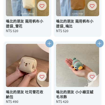
嗚比的朋友 兩用帆布小
嗚比的朋友 兩用帆布小
提袋_雪花
提袋_嗚比
Regular
NT$ 520
Regular
NT$ 520
price
price
嗚比的朋友 吐司雪花收
嗚比的朋友 小小綠豆絨
納包
毛吊飾
Regular
NT$ 490
Regular
NT$ 420