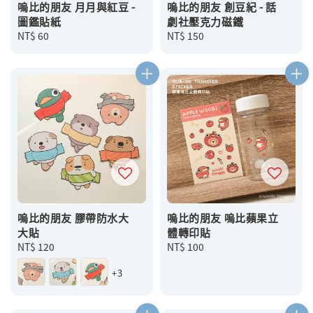
嗚比的朋友 月月與紅豆 -
嗚比的朋友 創豆紀 - 話
圖鑑貼紙
劇社壓克力磁鐵
Regular
NT$ 60
Regular
NT$ 150
price
price
嗚比的朋友 膠帶防水大
嗚比的朋友 嗚比蘋果立
大貼
體轉印貼
Regular
NT$ 120
Regular
NT$ 100
price
price
+3