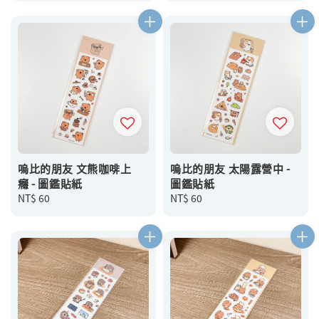
嗚比的朋友 文熊咖啡上
嗚比的朋友 太陽露營中 -
癮 - 圖鑑貼紙
圖鑑貼紙
Regular
NT$ 60
Regular
NT$ 60
price
price