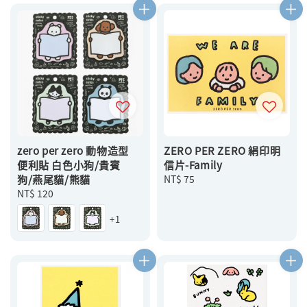
zero per zero 動物造型
ZERO PER ZERO 絹印明
便利貼 白色小狗/貴賓
信片-Family
狗/燕尾貓/熊貓
Regular
NT$ 75
Regular
NT$ 120
price
price
+1