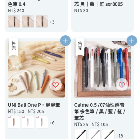
色筆 0.4
芯 黑｜藍｜紅 sxr8005
Regular
NT$ 240
Regular
NT$ 30
price
price
+3
售完
售完
UNI Ball One P・胖胖筆
Calme 0.5 /07油性靜音
Regular
NT$ 150
-
NT$ 205
筆 多色筆 / 黑 / 藍 / 紅 /
price
筆芯
+6
Regular
NT$ 25
-
NT$ 105
price
+18