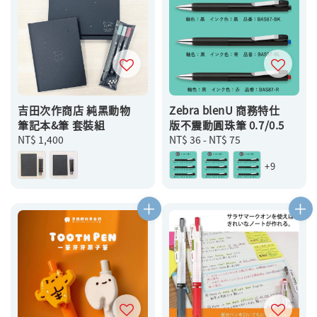
吉田次作商店 純黑動物
Zebra blenU 商務特仕
筆記本&筆 套裝組
版不震動圓珠筆 0.7/0.5
Regular
NT$ 1,400
Regular
NT$ 36
-
NT$ 75
price
price
+9