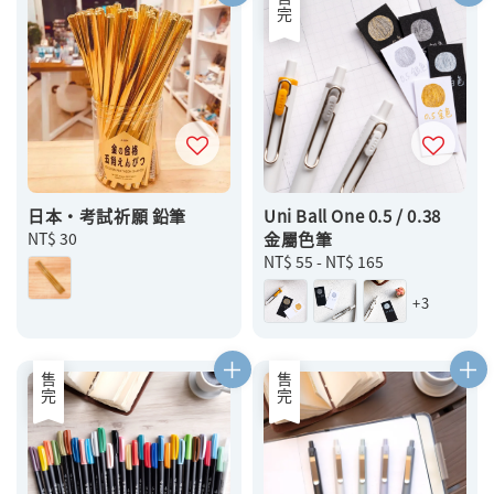
售完
日本・考試祈願 鉛筆
Uni Ball One 0.5 / 0.38
Regular
NT$ 30
金屬色筆
price
Regular
NT$ 55
-
NT$ 165
price
+3
售完
售完