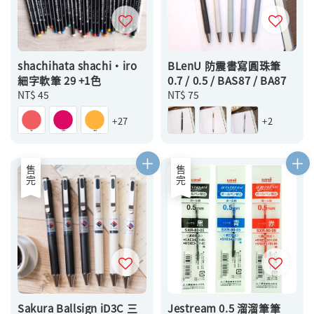
shachihata shachi・iro
BLenU 防震書寫圓珠筆
細字軟筆 29 +1色
0.7 / 0.5 / BAS87 / BA87
Regular
NT$ 45
Regular
NT$ 75
price
price
+27
+2
售完
售完
Sakura Ballsign iD3C 三
Jestream 0.5 溜溜筆筆