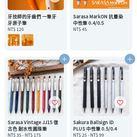
牙技師的牙齒們 一筆牙
Sarasa MarkON 抗暈染
牙原子筆
中性筆 0.4/0.5
Regular
NT$ 120
Regular
NT$ 45
price
price
Sarasa Vintage JJ15 復
Sakura Ballsign iD
古色 耐水性圓珠筆
PLUS 中性筆 0.5/0.4
Regular
NT$ 35
-
NT$ 175
Regular
NT$ 25
-
NT$ 99