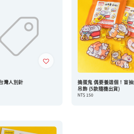
 台灣人別針
搗蛋鬼 偶要養這個！盲抽
吊飾 (5款隨機出貨)
Regular
NT$ 150
price