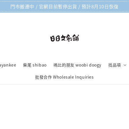
門市搬遷中 / 官網目前暫停出貨 / 預計8月10日恢復
ayankee
柴尾 shibao
嗚比的朋友 woobi doogy
找品項
批發合作 Wholesale Inquiries