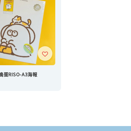
搗蛋RISO-A3海報