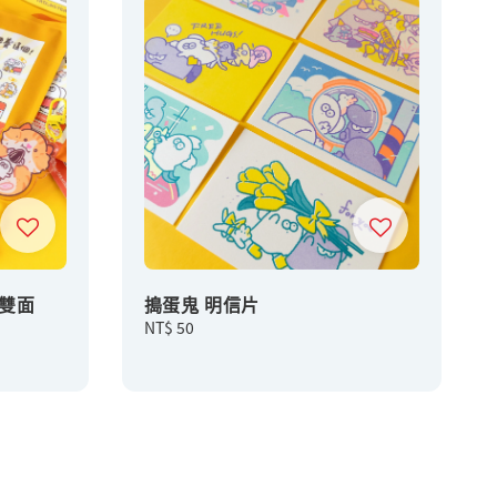
雙面
搗蛋鬼 明信片
Regular
NT$ 50
price