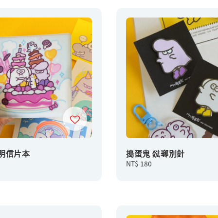
 明信片本
搗蛋鬼 鍅瑯別針
Regular
NT$ 180
price