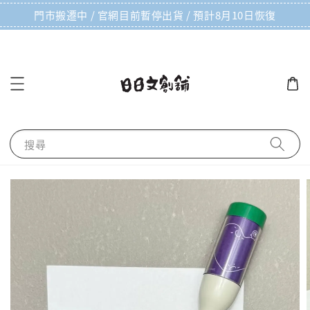
門市搬遷中 / 官網目前暫停出貨 / 預計8月10日恢復
搜尋