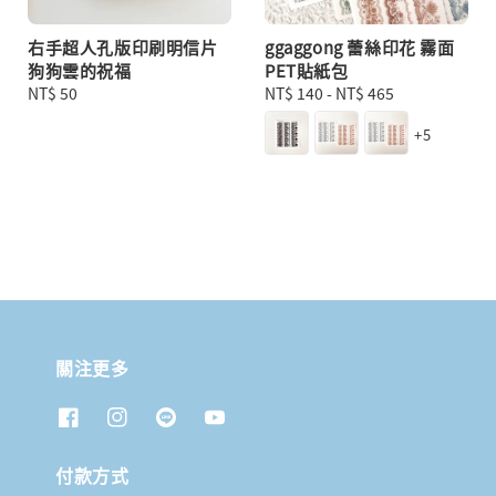
右手超人孔版印刷明信片
ggaggong 蕾絲印花 霧面
狗狗雲的祝福
PET貼紙包
Regular
NT$ 50
Regular
NT$ 140
-
NT$ 465
price
price
+5
關注更多
付款方式