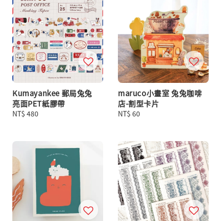
Kumayankee 郵局兔兔
maruco小畫室 兔兔咖啡
亮面PET紙膠帶
店-割型卡片
Regular
NT$ 480
Regular
NT$ 60
price
price